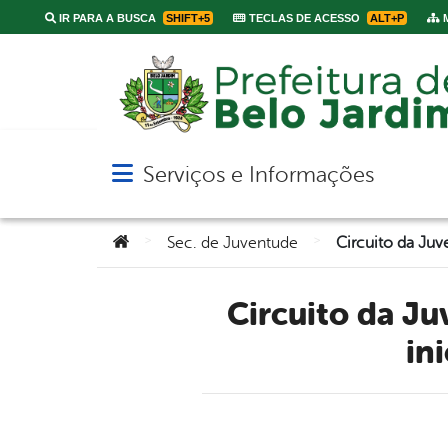
IR PARA A BUSCA
SHIFT+5
TECLAS DE ACESSO
ALT+P
M
Serviços e Informações
Abrir menu principal de navegação
Você está aqui:
>
>
Sec. de Juventude
Circuito da Juventude: projeto da Secretaria de Juventude
ini