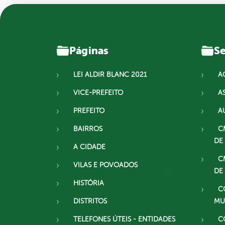
Páginas
Se
LEI ALDIR BLANC 2021
A
VICE-PREFEITO
A
PREFEITO
A
BAIRROS
C
DE
A CIDADE
C
VILAS E POVOADOS
DE
HISTÓRIA
C
DISTRITOS
MU
TELEFONES ÚTEIS - ENTIDADES
C