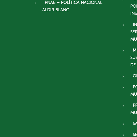
PNAB – POLÍTICA NACIONAL
PO
ALDIR BLANC
IN
I
SE
MU
M
SU
DE
O
P
MU
P
MU
S
S