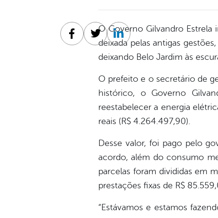
O Governo Gilvandro Estrela 
Facebook
Twitter
Linkedin
deixada pelas antigas gestões
deixando Belo Jardim às escur
O prefeito e o secretário de 
histórico, o Governo Gilv
reestabelecer a energia elétr
reais (R$ 4.264.497,90).
Desse valor, foi pago pelo go
acordo, além do consumo mens
parcelas foram divididas em m
prestações fixas de R$ 85.559,
“Estávamos e estamos fazendo