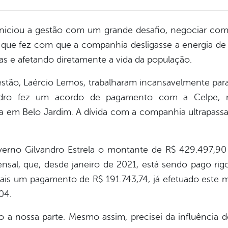
iniciou a gestão com um grande desafio, negociar com 
, que fez com que a companhia desligasse a energia de v
as e afetando diretamente a vida da população.
gestão, Laércio Lemos, trabalharam incansavelmente pa
andro fez um acordo de pagamento com a Celpe, no
ica em Belo Jardim. A dívida com a companhia ultrapass
verno Gilvandro Estrela o montante de R$ 429.497,90 
al, que, desde janeiro de 2021, está sendo pago ri
ais um pagamento de R$ 191.743,74, já efetuado este mê
04.
 a nossa parte. Mesmo assim, precisei da influência 