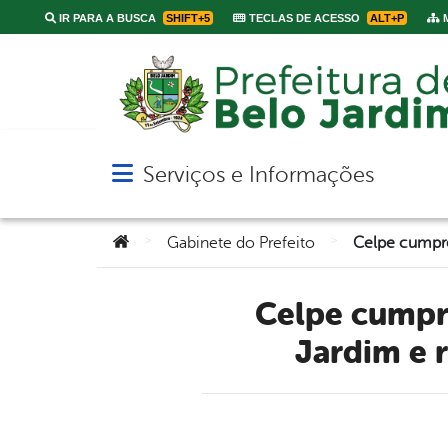
IR PARA A BUSCA
SHIFT+5
TECLAS DE ACESSO
ALT+P
M
Serviços e Informações
Abrir menu principal de navegação
Você está aqui:
>
>
Gabinete do Prefeito
Celpe cumpre acordo firmado com a Prefeitura de Belo
Jardim e r