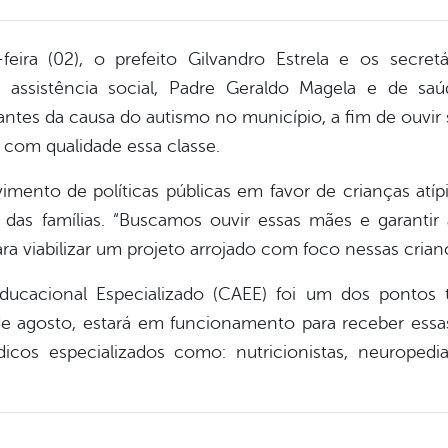
eira (02), o prefeito Gilvandro Estrela e os secre
 assistência social, Padre Geraldo Magela e de saúd
tes da causa do autismo no município, a fim de ouvir 
 com qualidade essa classe.
mento de políticas públicas em favor de crianças atíp
das famílias. “Buscamos ouvir essas mães e garantir
a viabilizar um projeto arrojado com foco nessas criança
ucacional Especializado (CAEE) foi um dos pontos t
e agosto, estará em funcionamento para receber essas
os especializados como: nutricionistas, neuropedi