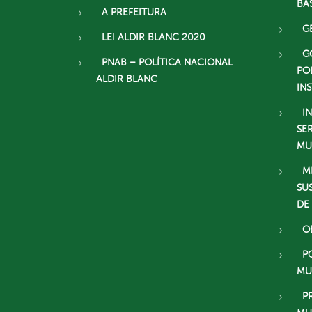
BÁ
A PREFEITURA
G
LEI ALDIR BLANC 2020
G
PNAB – POLÍTICA NACIONAL
PO
ALDIR BLANC
IN
I
SE
MU
M
SU
DE
O
P
MU
P