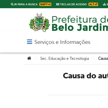
IR PARA A BUSCA
SHIFT+5
TECLAS DE ACESSO
ALT+P
M
Serviços e Informações
Abrir menu principal de navegação
Você está aqui:
>
>
Sec. Educação e Tecnologia
Causa do autismo é tema de reunião entre Executivo e