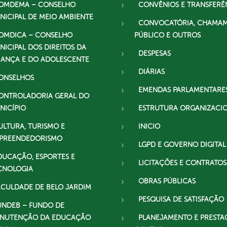
OMDEMA – CONSELHO
CONVÊNIOS E TRANSFERÊ
NICIPAL DE MEIO AMBIENTE
CONVOCATÓRIA, CHAMA
OMDICA – CONSELHO
PÚBLICO E OUTROS
NICIPAL DOS DIREITOS DA
DESPESAS
IANÇA E DO ADOLESCENTE
DIÁRIAS
ONSELHOS
EMENDAS PARLAMENTARE
ONTROLADORIA GERAL DO
NICÍPIO
ESTRUTURA ORGANIZACI
ULTURA, TURISMO E
INICIO
PREENDEDORISMO
LGPD E GOVERNO DIGITAL
DUCAÇÃO, ESPORTES E
LICITAÇÕES E CONTRATOS
CNOLOGIA
OBRAS PÚBLICAS
ACULDADE DE BELO JARDIM
PESQUISA DE SATISFAÇÃO
UNDEB – FUNDO DE
NUTENÇÃO DA EDUCAÇÃO
PLANEJAMENTO E PRESTA