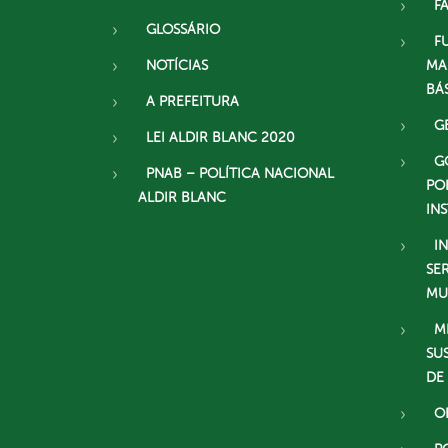
F
GLOSSÁRIO
F
NOTÍCIAS
MA
BÁ
A PREFEITURA
G
LEI ALDIR BLANC 2020
G
PNAB – POLÍTICA NACIONAL
PO
ALDIR BLANC
IN
I
SE
MU
M
SU
DE
O