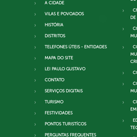
A CIDADE
C
VILAS E POVOADOS
DE
HISTÓRIA
C
DISTRITOS
MU
TELEFONES ÚTEIS - ENTIDADES
C
MU
MAPA DO SITE
CR
LEI PAULO GUSTAVO
C
CONTATO
C
SERVIÇOS DIGITAIS
MU
TURISMO
C
EM
FESTIVIDADES
E
PONTOS TURISTÍCOS
TE
PERGUNTAS FREQUENTES