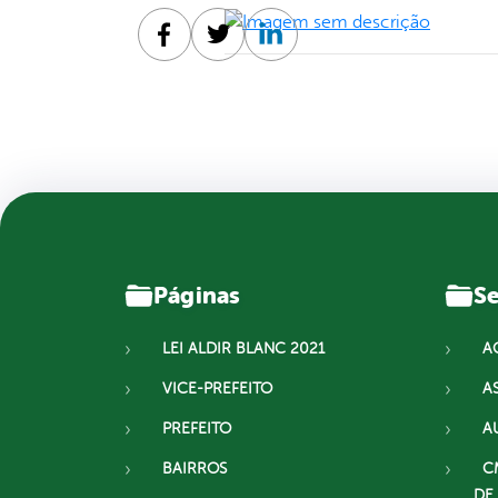
Facebook
Twitter
Linkedin
Páginas
Se
LEI ALDIR BLANC 2021
A
VICE-PREFEITO
A
PREFEITO
A
BAIRROS
C
DE