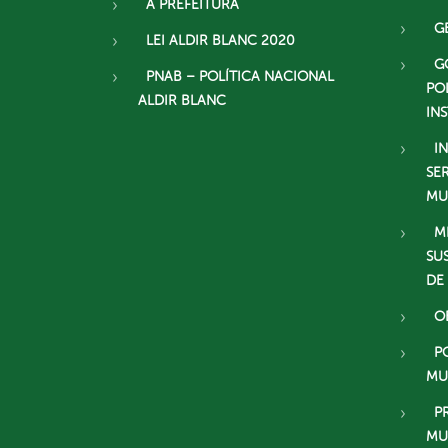
A PREFEITURA
G
LEI ALDIR BLANC 2020
G
PNAB – POLÍTICA NACIONAL
PO
ALDIR BLANC
IN
I
SE
MU
M
SU
DE
O
P
MU
P
MU