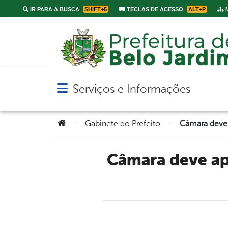
IR PARA A BUSCA
SHIFT+5
TECLAS DE ACESSO
ALT+P
M
Serviços e Informações
Abrir menu principal de navegação
Você está aqui:
>
>
Gabinete do Prefeito
Câmara deve aprovar hoje projeto para construção de escola