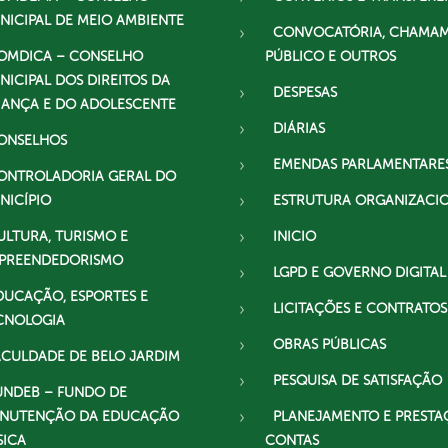
NICIPAL DE MEIO AMBIENTE
CONVOCATÓRIA, CHAMA
OMDICA – CONSELHO
PÚBLICO E OUTROS
NICIPAL DOS DIREITOS DA
DESPESAS
IANÇA E DO ADOLESCENTE
DIÁRIAS
ONSELHOS
EMENDAS PARLAMENTARE
ONTROLADORIA GERAL DO
NICÍPIO
ESTRUTURA ORGANIZACI
ULTURA, TURISMO E
INICIO
PREENDEDORISMO
LGPD E GOVERNO DIGITAL
DUCAÇÃO, ESPORTES E
LICITAÇÕES E CONTRATOS
CNOLOGIA
OBRAS PÚBLICAS
ACULDADE DE BELO JARDIM
PESQUISA DE SATISFAÇÃO
UNDEB – FUNDO DE
NUTENÇÃO DA EDUCAÇÃO
PLANEJAMENTO E PRESTA
SICA
CONTAS