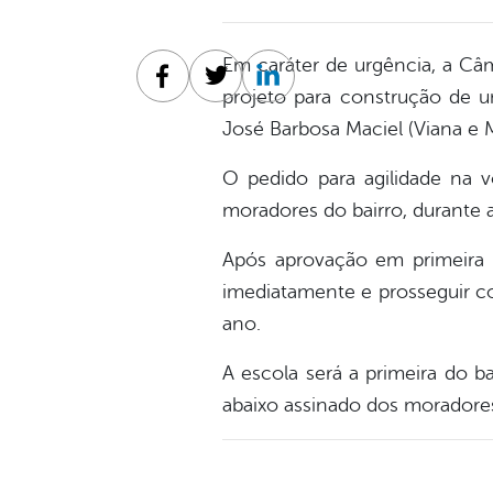
Em caráter de urgência, a Câm
Facebook
Twitter
Linkedin
projeto para construção de u
José Barbosa Maciel (Viana e 
O pedido para agilidade na v
moradores do bairro, durante 
Após aprovação em primeira e
imediatamente e prosseguir co
ano.
A escola será a primeira do b
abaixo assinado dos moradores.