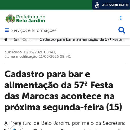
ACESSIBILIDADE
Acesso ráp
Busca
Serviços e Informações
Abrir menu principal de navegação
Você está aqui:
Sec. Cultura
Cadastro para bar e alimentação da 57ª Festa das Marocas acontece na próxima segunda-feira (15)
>
>
publicado: 11/06/2026 08h41,
última modificação: 11/06/2026 08h41
Cadastro para bar e
alimentação da 57ª Festa
das Marocas acontece na
próxima segunda-feira (15)
A Prefeitura de Belo Jardim, por meio da Secretaria