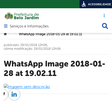
ACESSIBILIDADE
Acesso ráp
Busca
Serviços e Informações
Abrir menu principal de navegação
Você está aqui:
WhatsApp Image 2018-01-28 at 19.02.11
>
>
publicado: 29/01/2018 12h06,
última modificação: 29/01/2018 12h06
WhatsApp Image 2018-01-
28 at 19.02.11
cebook
Twitter
Linkedin