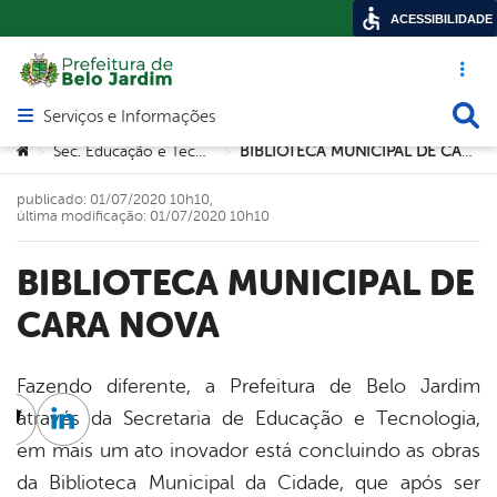
ACESSIBILIDADE
Acesso ráp
Busca
Serviços e Informações
Abrir menu principal de navegação
Você está aqui:
Sec. Educação e Tecnologia
BIBLIOTECA MUNICIPAL DE CARA NOVA
>
>
publicado: 01/07/2020 10h10,
última modificação: 01/07/2020 10h10
BIBLIOTECA MUNICIPAL DE
CARA NOVA
Fazendo diferente, a Prefeitura de Belo Jardim
através da Secretaria de Educação e Tecnologia,
cebook
Twitter
Linkedin
em mais um ato inovador está concluindo as obras
da Biblioteca Municipal da Cidade, que após ser