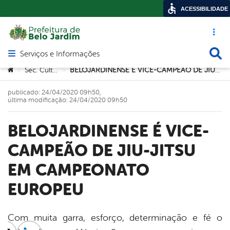
ACESSIBILIDADE
Acesso ráp
Busca
Serviços e Informações
Abrir menu principal de navegação
Você está aqui:
Sec. Cultura
BELOJARDINENSE É VICE-CAMPEÃO DE JIU-JITSU EM CAMPEONATO EUROPEU
>
>
publicado: 24/04/2020 09h50,
última modificação: 24/04/2020 09h50
BELOJARDINENSE É VICE-
CAMPEÃO DE JIU-JITSU
EM CAMPEONATO
EUROPEU
Com muita garra, esforço, determinação e fé o