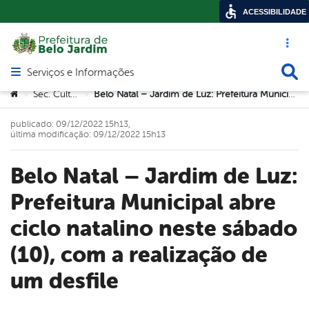
ACESSIBILIDADE
Acesso ráp
Busca
Serviços e Informações
Abrir menu principal de navegação
Você está aqui:
Sec. Cultura
Belo Natal – Jardim de Luz: Prefeitura Municipal abre ciclo natalino neste sábado (10), com a realização de um desfile
>
>
publicado: 09/12/2022 15h13,
última modificação: 09/12/2022 15h13
Belo Natal – Jardim de Luz:
Prefeitura Municipal abre
ciclo natalino neste sábado
(10), com a realização de
um desfile