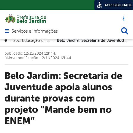
ACESSIBILIDADE
Acesso ráp
Busca
Serviços e Informações
Abrir menu principal de navegação
Você está aqui:
Sec. Educação e Tecnologia
Belo Jardim: Secretaria de Juventude apoia alunos durante provas com projeto “Mande bem no ENEM”
>
>
publicado: 12/11/2024 12h44,
última modificação: 12/11/2024 12h44
Belo Jardim: Secretaria de
Juventude apoia alunos
durante provas com
projeto “Mande bem no
ENEM”