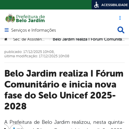
ACESSIBILIDADE
Acesso ráp
Busca
Serviços e Informações
Abrir menu principal de navegação
Você está aqui:
Sec. de Assistência Social
Belo Jardim realiza I Fórum Comunitário e inicia nova fase do Selo Unicef 2025-2028
>
>
publicado: 17/12/2025 10h08,
última modificação: 17/12/2025 10h08
Belo Jardim realiza I Fórum
Comunitário e inicia nova
fase do Selo Unicef 2025-
2028
A Prefeitura de Belo Jardim realizou, nesta quinta-