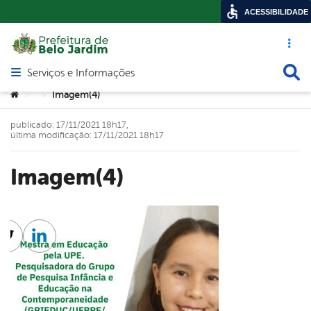
ACESSIBILIDADE
Acesso ráp
Busca
Serviços e Informações
Abrir menu principal de navegação
Você está aqui:
Imagem(4)
>
>
publicado: 17/11/2021 18h17,
última modificação: 17/11/2021 18h17
Imagem(4)
cebook
Twitter
Linkedin