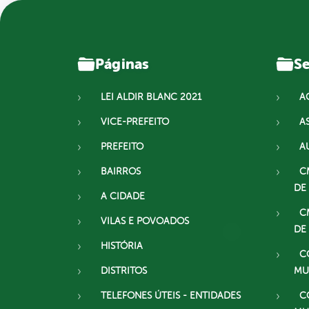
Páginas
Se
LEI ALDIR BLANC 2021
A
VICE-PREFEITO
A
PREFEITO
A
BAIRROS
C
DE
A CIDADE
C
VILAS E POVOADOS
DE
HISTÓRIA
C
DISTRITOS
MU
TELEFONES ÚTEIS - ENTIDADES
C