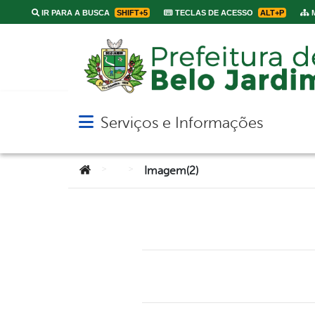
IR PARA A BUSCA
SHIFT+5
TECLAS DE ACESSO
ALT+P
M
Serviços e Informações
Abrir menu principal de navegação
Você está aqui:
>
>
Imagem(2)