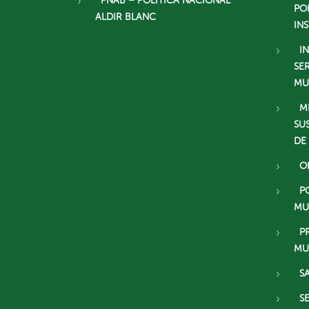
PNAB – POLÍTICA NACIONAL
PO
ALDIR BLANC
IN
I
SE
MU
M
SU
DE
O
P
MU
P
MU
S
S