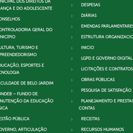
NICIPAL DOS DIREITOS DA
DESPESAS
IANÇA E DO ADOLESCENTE
DIÁRIAS
ONSELHOS
EMENDAS PARLAMENTARE
ONTROLADORIA GERAL DO
NICÍPIO
ESTRUTURA ORGANIZACI
ULTURA, TURISMO E
INICIO
PREENDEDORISMO
LGPD E GOVERNO DIGITAL
DUCAÇÃO, ESPORTES E
LICITAÇÕES E CONTRATOS
CNOLOGIA
OBRAS PÚBLICAS
ACULDADE DE BELO JARDIM
PESQUISA DE SATISFAÇÃO
UNDEB – FUNDO DE
NUTENÇÃO DA EDUCAÇÃO
PLANEJAMENTO E PRESTA
SICA
CONTAS
ESTÃO PÚBLICA
RECEITAS
OVERNO, ARTICULAÇÃO
RECURSOS HUMANOS