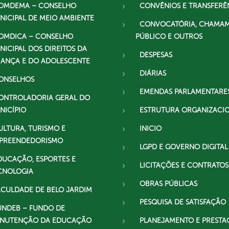
OMDEMA – CONSELHO
CONVÊNIOS E TRANSFERÊ
NICIPAL DE MEIO AMBIENTE
CONVOCATÓRIA, CHAMA
OMDICA – CONSELHO
PÚBLICO E OUTROS
NICIPAL DOS DIREITOS DA
DESPESAS
IANÇA E DO ADOLESCENTE
DIÁRIAS
ONSELHOS
EMENDAS PARLAMENTARE
ONTROLADORIA GERAL DO
NICÍPIO
ESTRUTURA ORGANIZACI
ULTURA, TURISMO E
INICIO
PREENDEDORISMO
LGPD E GOVERNO DIGITAL
DUCAÇÃO, ESPORTES E
LICITAÇÕES E CONTRATOS
CNOLOGIA
OBRAS PÚBLICAS
ACULDADE DE BELO JARDIM
PESQUISA DE SATISFAÇÃO
UNDEB – FUNDO DE
NUTENÇÃO DA EDUCAÇÃO
PLANEJAMENTO E PRESTA