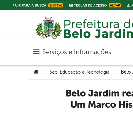
IR PARA A BUSCA
SHIFT+5
TECLAS DE ACESSO
ALT+P
M
Serviços e Informações
Abrir menu principal de navegação
Você está aqui:
>
>
Sec. Educação e Tecnologia
Belo Jardim realiza 1° Fórum Permanente Municipal da EJA:
Um Marco Hist