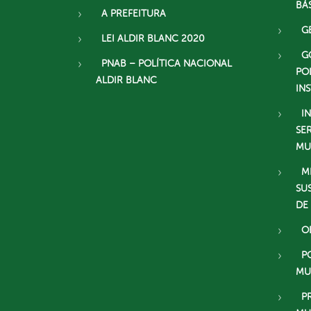
BÁ
A PREFEITURA
G
LEI ALDIR BLANC 2020
G
PNAB – POLÍTICA NACIONAL
PO
ALDIR BLANC
IN
I
SE
MU
M
SU
DE
O
P
MU
P