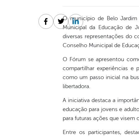
O município de Belo Jardi
Facebook
Twitter
Linkedin
Municipal da Educação de Jo
diversas representações do c
Conselho Municipal de Educa
O Fórum se apresentou como
compartilhar experiências e
como um passo inicial na busc
libertadora.
A iniciativa destaca a import
educação para jovens e adulto
para futuras ações que visem 
Entre os participantes, dest