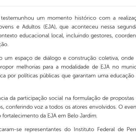
m testemunhou um momento histórico com a realiza
vens e Adultos (EJA), que aconteceu nessa segunda
ontexto educacional local, incluindo gestores, coord
ção.
 um espaço de diálogo e construção coletiva, onde 
 propor melhorias para a modalidade de EJA no munic
a por políticas públicas que garantam uma educação de
ância da participação social na formulação de proposta
s, conferindo voz a todos os atores envolvidos. O eve
o fortalecimento da EJA em Belo Jardim.
acaram-se representantes do Instituto Federal de Pe