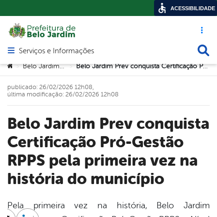
ACESSIBILIDADE
Acesso ráp
Busca
Serviços e Informações
Abrir menu principal de navegação
Você está aqui:
Belo Jardim Prev
Belo Jardim Prev conquista Certificação Pró-Gestão RPPS pela primeira vez na história do município
>
>
publicado: 26/02/2026 12h08,
última modificação: 26/02/2026 12h08
Belo Jardim Prev conquista
Certificação Pró-Gestão
RPPS pela primeira vez na
história do município
Pela primeira vez na história, Belo Jardim