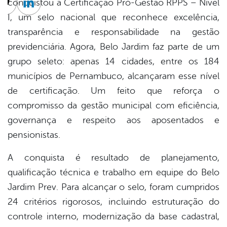
conquistou a Certificação Pró-Gestão RPPS – Nível
cebook
Twitter
Linkedin
I, um selo nacional que reconhece excelência,
transparência e responsabilidade na gestão
previdenciária. Agora, Belo Jardim faz parte de um
grupo seleto: apenas 14 cidades, entre os 184
municípios de Pernambuco, alcançaram esse nível
de certificação. Um feito que reforça o
compromisso da gestão municipal com eficiência,
governança e respeito aos aposentados e
pensionistas.
A conquista é resultado de planejamento,
qualificação técnica e trabalho em equipe do Belo
Jardim Prev. Para alcançar o selo, foram cumpridos
24 critérios rigorosos, incluindo estruturação do
controle interno, modernização da base cadastral,