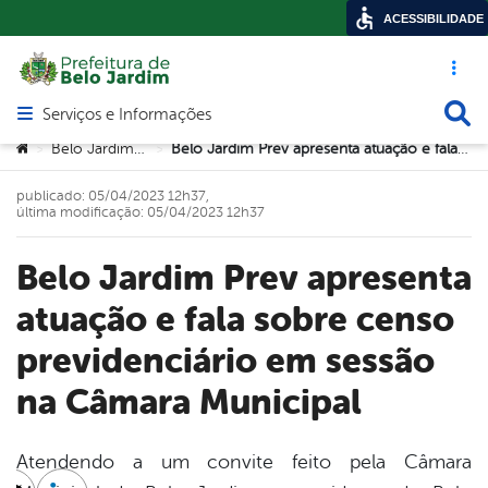
ACESSIBILIDADE
Acesso ráp
Busca
Serviços e Informações
Abrir menu principal de navegação
Você está aqui:
Belo Jardim Prev
Belo Jardim Prev apresenta atuação e fala sobre censo previdenciário em sessão na Câmara Municipal
>
>
publicado: 05/04/2023 12h37,
última modificação: 05/04/2023 12h37
Belo Jardim Prev apresenta
atuação e fala sobre censo
previdenciário em sessão
na Câmara Municipal
Atendendo a um convite feito pela Câmara