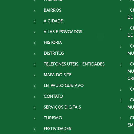
BAIRROS
C
DE
A CIDADE
C
VILAS E POVOADOS
DE
HISTÓRIA
C
DISTRITOS
MU
TELEFONES ÚTEIS - ENTIDADES
C
MU
MAPA DO SITE
CR
LEI PAULO GUSTAVO
C
CONTATO
C
SERVIÇOS DIGITAIS
MU
TURISMO
C
EM
FESTIVIDADES