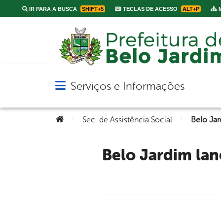
IR PARA A BUSCA
SHIFT+5
TECLAS DE ACESSO
ALT+P
M
Serviços e Informações
Abrir menu principal de navegação
Você está aqui:
>
>
Sec. de Assistência Social
Belo Jardim lança Plano Municipal de Ação pelos Direitos das