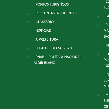
E
PONTOS TURISTÍCOS
TE
PERGUNTAS FREQUENTES
F
GLOSSÁRIO
F
NOTÍCIAS
MA
BÁ
A PREFEITURA
G
LEI ALDIR BLANC 2020
G
PNAB – POLÍTICA NACIONAL
PO
ALDIR BLANC
IN
I
SE
MU
M
SU
DE