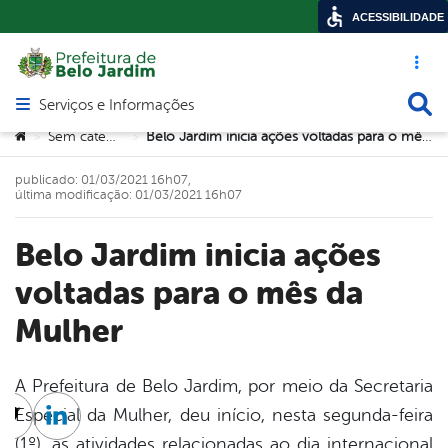
ACESSIBILIDADE
Acesso ráp
Busca
Serviços e Informações
Abrir menu principal de navegação
Você está aqui:
Sem categoria
Belo Jardim inicia ações voltadas para o mês da Mulher
>
>
publicado: 01/03/2021 16h07,
última modificação: 01/03/2021 16h07
Belo Jardim inicia ações
voltadas para o mês da
Mulher
A Prefeitura de Belo Jardim, por meio da Secretaria
Especial da Mulher, deu início, nesta segunda-feira
cebook
Twitter
Linkedin
(1º), as atividades relacionadas ao dia internacional