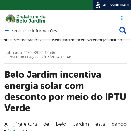
ACESSIBILIDADE
Acesso ráp
Busca
Serviços e Informações
Abrir menu principal de navegação
Você está aqui:
Sec. de Meio Ambiente
Belo Jardim incentiva energia solar com desconto por meio do IPTU Verde
>
>
publicado: 22/05/2024 12h36,
última modificação: 27/05/2024 12h46
Belo Jardim incentiva
energia solar com
desconto por meio do IPTU
Verde
A Prefeitura de Belo Jardim está dando