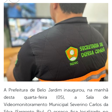
cebook
Twitter
Linkedin
A Prefeitura de Belo Jardim inaugurou, na manhã
desta quarta-feira (05), a Sala de
Videomonitoramento Municipal Severino Carlos da
Silva (Sargento Biu). O espaço fica localizado no