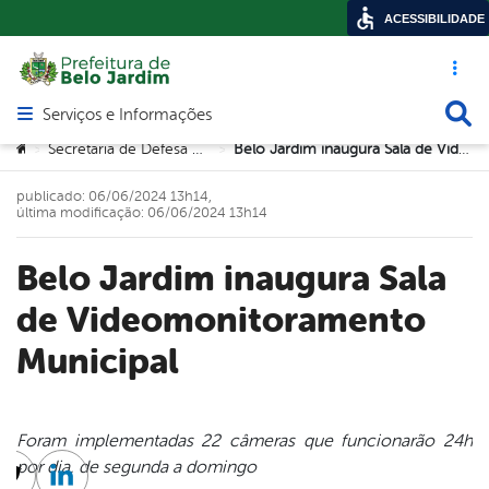
ACESSIBILIDADE
Acesso ráp
Busca
Serviços e Informações
Abrir menu principal de navegação
Você está aqui:
Secretaria de Defesa Cidadã (SEDEC)
Belo Jardim inaugura Sala de Videomonitoramento Municipal
>
>
publicado: 06/06/2024 13h14,
última modificação: 06/06/2024 13h14
Belo Jardim inaugura Sala
de Videomonitoramento
Municipal
Foram implementadas 22 câmeras que funcionarão 24h
por dia, de segunda a domingo