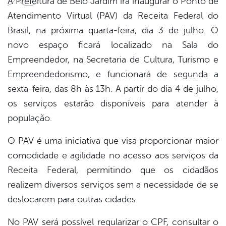
A Prefeitura de Belo Jardim irá inaugurar o Ponto de
cebook
Twitter
Linkedin
Atendimento Virtual (PAV) da Receita Federal do
Brasil, na próxima quarta-feira, dia 3 de julho. O
novo espaço ficará localizado na Sala do
Empreendedor, na Secretaria de Cultura, Turismo e
Empreendedorismo, e funcionará de segunda a
sexta-feira, das 8h às 13h. A partir do dia 4 de julho,
os serviços estarão disponíveis para atender à
população.
O PAV é uma iniciativa que visa proporcionar maior
comodidade e agilidade no acesso aos serviços da
Receita Federal, permitindo que os cidadãos
realizem diversos serviços sem a necessidade de se
deslocarem para outras cidades.
No PAV será possível regularizar o CPF, consultar o