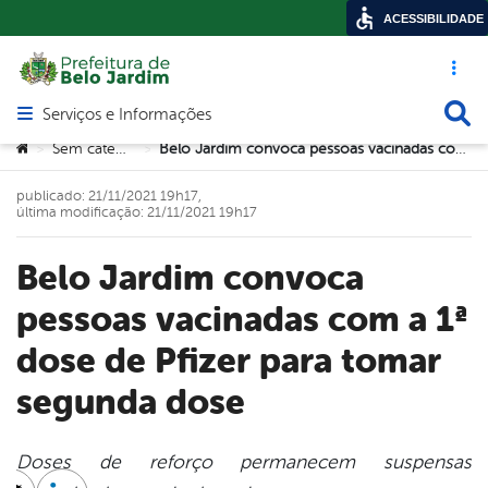
ACESSIBILIDADE
Acesso ráp
Busca
Serviços e Informações
Abrir menu principal de navegação
Você está aqui:
Sem categoria
Belo Jardim convoca pessoas vacinadas com a 1ª dose de Pfizer para tomar segunda dose
>
>
publicado: 21/11/2021 19h17,
última modificação: 21/11/2021 19h17
Belo Jardim convoca
pessoas vacinadas com a 1ª
dose de Pfizer para tomar
segunda dose
Doses de reforço permanecem suspensas