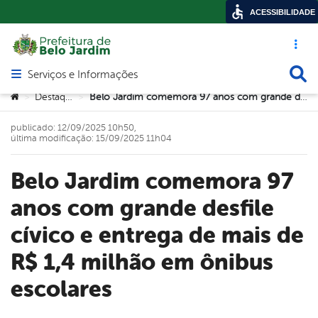
ACESSIBILIDADE
Acesso ráp
Busca
Serviços e Informações
Abrir menu principal de navegação
Você está aqui:
Destaque
Belo Jardim comemora 97 anos com grande desfile cívico e entrega de mais de R$ 1,4 milhão em ônibus escolares
>
>
publicado: 12/09/2025 10h50,
última modificação: 15/09/2025 11h04
Belo Jardim comemora 97
anos com grande desfile
cívico e entrega de mais de
R$ 1,4 milhão em ônibus
escolares