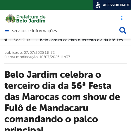
ACESSIBILIDADE
Acesso ráp
Busca
Serviços e Informações
Abrir menu principal de navegação
Você está aqui:
Sec. Cultura
Belo Jardim celebra o terceiro dia da 56ª Festa das Marocas com show de Fulô de Mandacaru comandando o palco principal
>
>
publicado: 07/07/2025 11h32,
última modificação: 10/07/2025 11h37
Belo Jardim celebra o
terceiro dia da 56ª Festa
das Marocas com show de
Fulô de Mandacaru
comandando o palco
principal