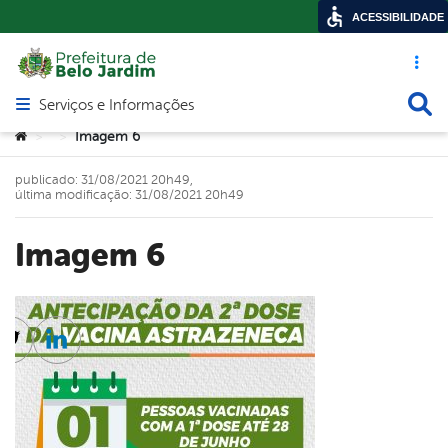
ACESSIBILIDADE
Acesso ráp
Busca
Serviços e Informações
Abrir menu principal de navegação
Você está aqui:
Imagem 6
>
>
publicado: 31/08/2021 20h49,
última modificação: 31/08/2021 20h49
Imagem 6
cebook
Twitter
Linkedin