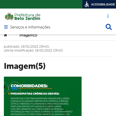
ACESSIBILIDADE
Acesso ráp
Busca
Serviços e Informações
Abrir menu principal de navegação
Você está aqui:
Imagem(5)
>
>
publicado: 18/01/2022 23h43,
última modificação: 18/01/2022 23h43
Imagem(5)
cebook
Twitter
Linkedin