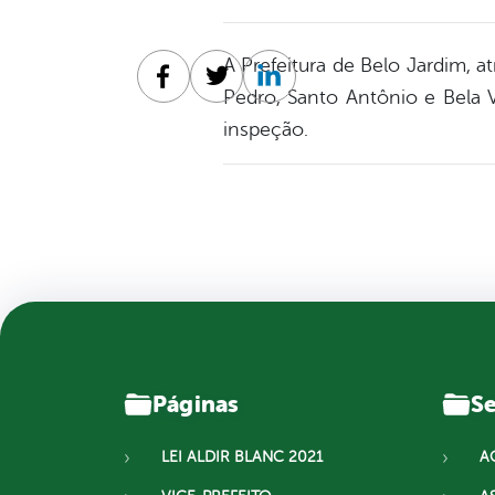
A Prefeitura de Belo Jardim, a
Facebook
Twitter
Linkedin
Pedro, Santo Antônio e Bela V
inspeção.
Páginas
Se
LEI ALDIR BLANC 2021
A