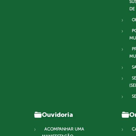
SU
DE
O
P
MU
P
MU
S
S
(SE
S
Ouvidoria
Ou
ACOMPANHAR UMA
C