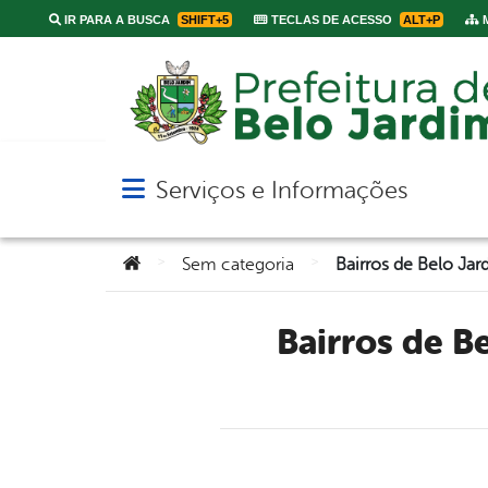
IR PARA A BUSCA
SHIFT+5
TECLAS DE ACESSO
ALT+P
M
Serviços e Informações
Abrir menu principal de navegação
Você está aqui:
>
>
Sem categoria
Bairros de Belo Jardim recebe ações de saneamento da