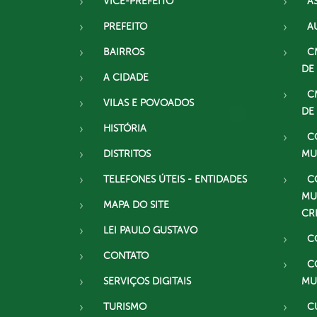
VICE-PREFEITO
A
PREFEITO
A
BAIRROS
C
DE
A CIDADE
C
VILAS E POVOADOS
DE
HISTÓRIA
C
DISTRITOS
MU
TELEFONES ÚTEIS - ENTIDADES
C
MU
MAPA DO SITE
CR
LEI PAULO GUSTAVO
C
CONTATO
C
SERVIÇOS DIGITAIS
MU
TURISMO
C