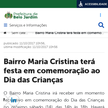
ACESSIBILIDADE
Acesso ráp
Busca
Serviços e Informações
Abrir menu principal de navegação
Você está aqui:
Sem categoria
Bairro Maria Cristina terá festa em comemoração ao Dia das Crianças
>
>
publicado: 11/10/2017 10h56,
última modificação: 11/10/2017 10h56
Bairro Maria Cristina terá
festa em comemoração ao
Dia das Crianças
O Bairro Maria Cristina irá receber um momento
recreativo em comemoração do Dia das Crianças
cebook
Twitter
Linkedin
no próximo sábado (14), das 14h às 18h. Haverá