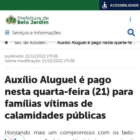
ACESSIBILIDADE
Acesso ráp
Busca
Serviços e Informações
Abrir menu principal de navegação
Você está aqui:
Sec. de Assistência Social
Auxílio Aluguel é pago nesta quarta-feira (21) para famílias vítimas de calamidades públicas
>
>
publicado: 21/12/2022 17h36,
última modificação: 21/12/2022 17h36
Auxílio Aluguel é pago
nesta quarta-feira (21) para
famílias vítimas de
calamidades públicas
Honrando mais um compromisso com os belo-