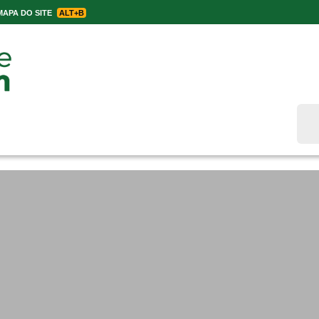
APA DO SITE
ALT+B
Bus