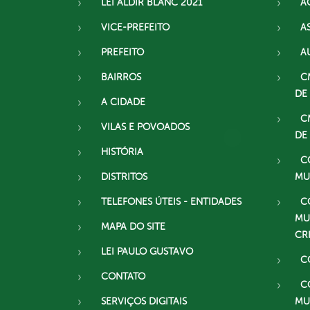
LEI ALDIR BLANC 2021
A
VICE-PREFEITO
A
PREFEITO
A
BAIRROS
C
DE
A CIDADE
C
VILAS E POVOADOS
DE
HISTÓRIA
C
DISTRITOS
MU
TELEFONES ÚTEIS - ENTIDADES
C
MU
MAPA DO SITE
CR
LEI PAULO GUSTAVO
C
CONTATO
C
SERVIÇOS DIGITAIS
MU