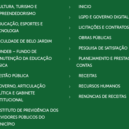
ULTURA, TURISMO E
INICIO
PREENDEDORISMO
LGPD E GOVERNO DIGITAL
DUCAÇÃO, ESPORTES E
LICITAÇÕES E CONTRATOS
CNOLOGIA
OBRAS PÚBLICAS
ACULDADE DE BELO JARDIM
PESQUISA DE SATISFAÇÃO
UNDEB – FUNDO DE
NUTENÇÃO DA EDUCAÇÃO
PLANEJAMENTO E PRESTA
SICA
CONTAS
ESTÃO PÚBLICA
RECEITAS
OVERNO, ARTICULAÇÃO
RECURSOS HUMANOS
LÍTICA E GABINETE
RENÚNCIAS DE RECEITAS
STITUCIONAL
NSTITUTO DE PREVIDÊNCIA DOS
RVIDORES PÚBLICOS DO
NICÍPIO