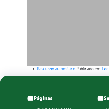
Rascunho automático
Publicado em
1 de
Páginas
Se