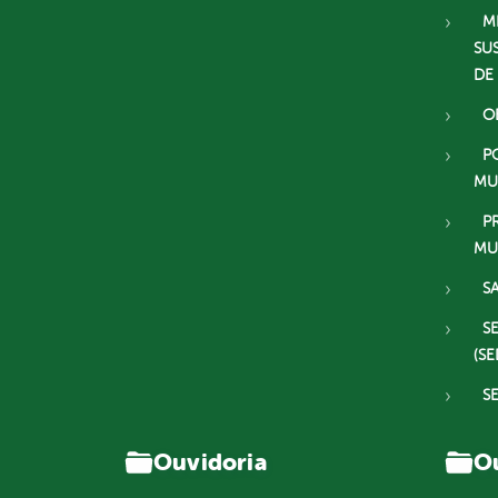
M
SU
DE
O
P
MU
P
MU
S
S
(SE
S
Ouvidoria
Ou