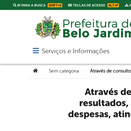
IR PARA A BUSCA
SHIFT+5
TECLAS DE ACESSO
ALT+P
M
Serviços e Informações
Abrir menu principal de navegação
Você está aqui:
>
>
Sem categoria
Através de consultoria especializada em gestão de
resultados,
despesas, ati