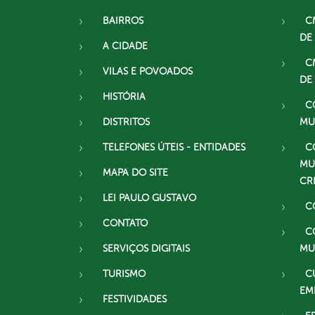
BAIRROS
C
DE
A CIDADE
C
VILAS E POVOADOS
DE
HISTÓRIA
C
DISTRITOS
MU
TELEFONES ÚTEIS - ENTIDADES
C
MU
MAPA DO SITE
CR
LEI PAULO GUSTAVO
C
CONTATO
C
SERVIÇOS DIGITAIS
MU
TURISMO
C
EM
FESTIVIDADES