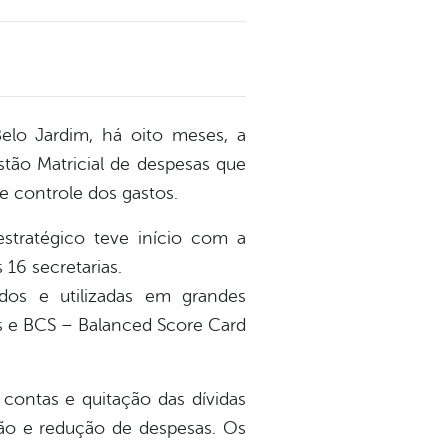
lo Jardim, há oito meses, a
tão Matricial de despesas que
de controle dos gastos.
stratégico teve início com a
 16 secretarias.
pidos e utilizadas em grandes
es e BCS – Balanced Score Card
 contas e quitação das dívidas
ção e redução de despesas. Os