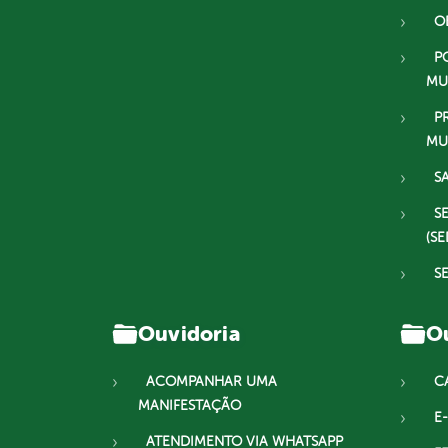
O
P
MU
P
MU
S
S
(SE
S
Ouvidoria
Ou
ACOMPANHAR UMA
C
MANIFESTAÇÃO
E-
ATENDIMENTO VIA WHATSAPP