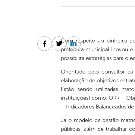
Com respeito ao dinheiro d
Facebook
Twitter
Linkedin
prefeitura municipal inovou 
possibilita estratégias para o 
Orientado pelo consultor da
elaboração de objetivos estrat
Estão sendo utilizadas metod
instituições) como: OKR – Obj
– Indicadores Balanceados d
Já o modelo de gestão matrici
públicas, além de trabalhar 