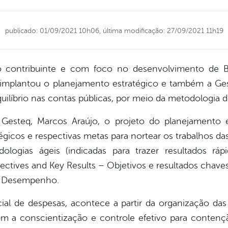
publicado: 01/09/2021 10h06,
última modificação: 27/09/2021 11h19
o contribuinte e com foco no desenvolvimento de Be
e implantou o planejamento estratégico e também a Ges
equilíbrio nas contas públicas, por meio da metodologia 
 Gesteq, Marcos Araújo, o projeto do planejamento e
égicos e respectivas metas para nortear os trabalhos das
ologias ágeis (indicadas para trazer resultados rá
ectives and Key Results – Objetivos e resultados chav
e Desempenho.
al de despesas, acontece a partir da organização das
com a conscientização e controle efetivo para conten