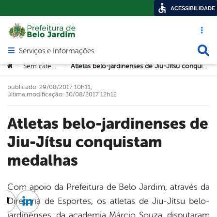
ACESSIBILIDADE
Acesso ráp
Busca
Serviços e Informações
Abrir menu principal de navegação
Você está aqui:
Sem categoria
Atletas belo-jardinenses de Jiu-Jítsu conquistam medalhas
>
>
publicado: 29/08/2017 10h11,
última modificação: 30/08/2017 12h12
Atletas belo-jardinenses de
Jiu-Jítsu conquistam
medalhas
Com apoio da Prefeitura de Belo Jardim, através da
Diretoria de Esportes, os atletas de Jiu-Jítsu belo-
cebook
Twitter
Linkedin
jardinenses, da academia Márcio Souza, disputaram