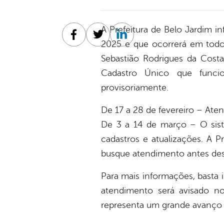
A Prefeitura de Belo Jardim 
Facebook
Twitter
Linkedin
2025 e que ocorrerá em todo 
Sebastião Rodrigues da Costa
Cadastro Único que func
provisoriamente.
De 17 a 28 de fevereiro – At
De 3 a 14 de março – O siste
cadastros e atualizações. A P
busque atendimento antes des
Para mais informações, basta 
atendimento será avisado n
representa um grande avanço n