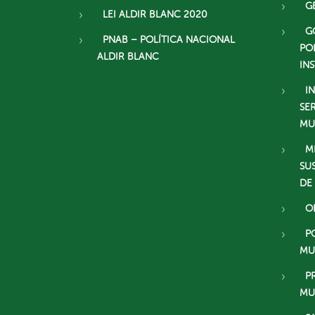
G
LEI ALDIR BLANC 2020
G
PNAB – POLÍTICA NACIONAL
PO
ALDIR BLANC
IN
I
SE
MU
M
SU
DE
O
P
MU
P
MU