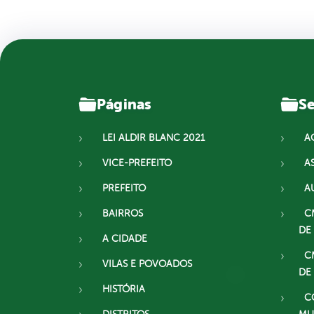
Páginas
Se
LEI ALDIR BLANC 2021
A
VICE-PREFEITO
A
PREFEITO
A
BAIRROS
C
DE
A CIDADE
C
VILAS E POVOADOS
DE
HISTÓRIA
C