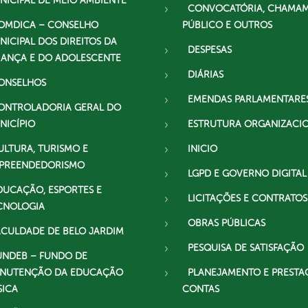
NICIPAL DE MEIO AMBIENTE
CONVOCATÓRIA, CHAMA
OMDICA – CONSELHO
PÚBLICO E OUTROS
NICIPAL DOS DIREITOS DA
DESPESAS
IANÇA E DO ADOLESCENTE
DIÁRIAS
ONSELHOS
EMENDAS PARLAMENTARE
ONTROLADORIA GERAL DO
NICÍPIO
ESTRUTURA ORGANIZACI
ULTURA, TURISMO E
INICIO
PREENDEDORISMO
LGPD E GOVERNO DIGITAL
DUCAÇÃO, ESPORTES E
LICITAÇÕES E CONTRATOS
CNOLOGIA
OBRAS PÚBLICAS
ACULDADE DE BELO JARDIM
PESQUISA DE SATISFAÇÃO
UNDEB – FUNDO DE
NUTENÇÃO DA EDUCAÇÃO
PLANEJAMENTO E PRESTA
SICA
CONTAS