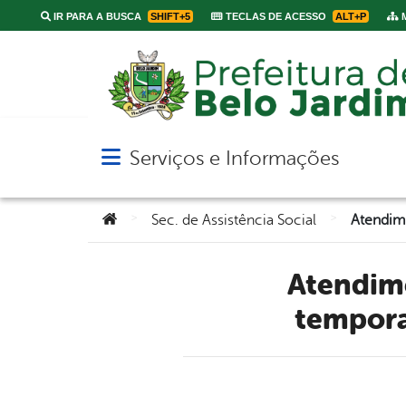
IR PARA A BUSCA
SHIFT+5
TECLAS DE ACESSO
ALT+P
M
Serviços e Informações
Abrir menu principal de navegação
Você está aqui:
>
>
Sec. de Assistência Social
Atendimento do Cadastro Único será suspenso
tempora