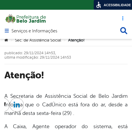
ACESSIBILIDADE
Acesso ráp
Busca
Serviços e Informações
Abrir menu principal de navegação
Você está aqui:
Sec. de Assistência Social
Atenção!
>
>
publicado: 29/11/2024 14h53,
última modificação: 29/11/2024 14h53
Atenção!
A Secretaria de Assistência Social de Belo Jardim
informa que o CadÚnico está fora do ar, desde a
cebook
Twitter
Linkedin
manhã desta sexta-feira (29) .
A Caixa, Agente operador do sistema, está