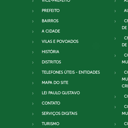
VICE-PREFEITO
A
PREFEITO
A
BAIRROS
C
DE
A CIDADE
C
VILAS E POVOADOS
DE
HISTÓRIA
C
DISTRITOS
MU
TELEFONES ÚTEIS - ENTIDADES
C
MU
MAPA DO SITE
CR
LEI PAULO GUSTAVO
C
CONTATO
C
SERVIÇOS DIGITAIS
MU
TURISMO
C