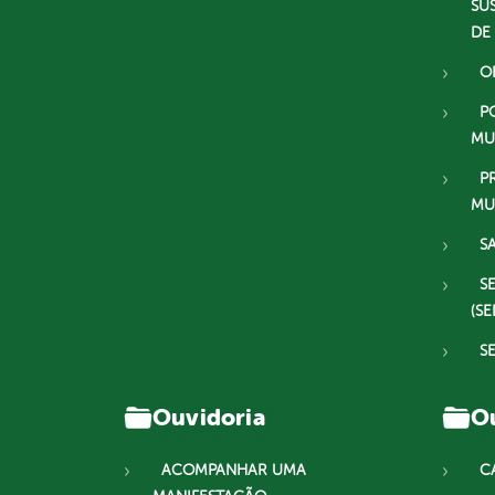
SU
DE
O
P
MU
P
MU
S
S
(SE
S
Ouvidoria
Ou
ACOMPANHAR UMA
C