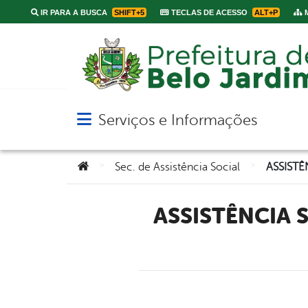
IR PARA A BUSCA
SHIFT+5
TECLAS DE ACESSO
ALT+P
M
Serviços e Informações
Abrir menu principal de navegação
Você está aqui:
>
>
Sec. de Assistência Social
ASSISTÊNCIA SOCIAL RECEBE PRESIDENTE E CONSELHEIRO