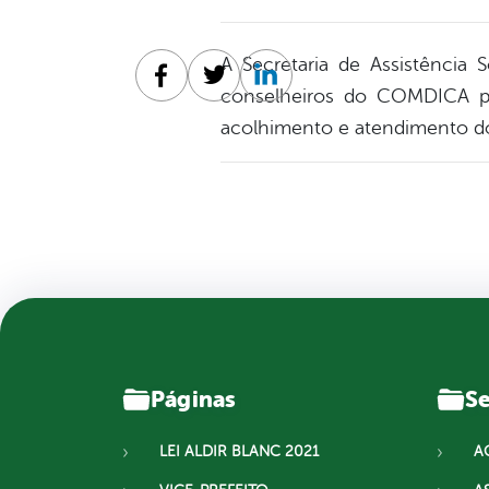
A Secretaria de Assistência
Facebook
Twitter
Linkedin
conselheiros do COMDICA pa
acolhimento e atendimento do
Páginas
Se
LEI ALDIR BLANC 2021
A