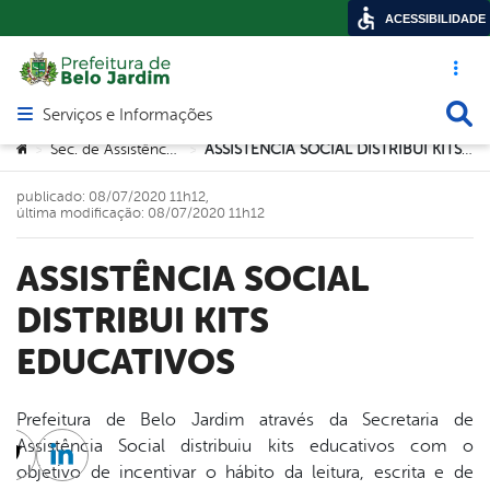
ACESSIBILIDADE
Acesso ráp
Busca
Serviços e Informações
Abrir menu principal de navegação
Você está aqui:
Sec. de Assistência Social
ASSISTÊNCIA SOCIAL DISTRIBUI KITS EDUCATIVOS
>
>
publicado: 08/07/2020 11h12,
última modificação: 08/07/2020 11h12
ASSISTÊNCIA SOCIAL
DISTRIBUI KITS
EDUCATIVOS
Prefeitura de Belo Jardim através da Secretaria de
Assistência Social distribuiu kits educativos com o
cebook
Twitter
Linkedin
objetivo de incentivar o hábito da leitura, escrita e de