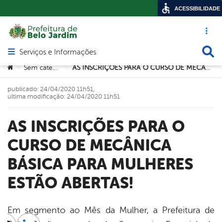
ACESSIBILIDADE
Acesso ráp
Busca
Serviços e Informações
Abrir menu principal de navegação
Você está aqui:
Sem categoria
AS INSCRIÇÕES PARA O CURSO DE MECÂNICA BÁSICA PARA MULHERES ESTÃO ABERTAS!
>
>
publicado: 24/04/2020 11h51,
última modificação: 24/04/2020 11h51
AS INSCRIÇÕES PARA O
CURSO DE MECÂNICA
BÁSICA PARA MULHERES
ESTÃO ABERTAS!
Em segmento ao Mês da Mulher, a Prefeitura de