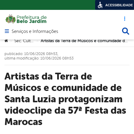
ACESSIBILIDADE
Acesso ráp
Busca
Serviços e Informações
Abrir menu principal de navegação
Você está aqui:
Sec. Cultura
Artistas da Terra de Músicos e comunidade de Santa Luzia protagonizam videoclipe da 57ª Festa das Marocas
>
>
publicado: 10/06/2026 08h53,
última modificação: 10/06/2026 08h53
Artistas da Terra de
Músicos e comunidade de
Santa Luzia protagonizam
videoclipe da 57ª Festa das
Marocas