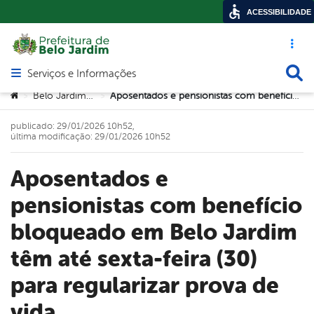
ACESSIBILIDADE
Acesso ráp
Busca
Serviços e Informações
Abrir menu principal de navegação
Você está aqui:
Belo Jardim Prev
Aposentados e pensionistas com benefício bloqueado em Belo Jardim têm até sexta-feira (30) para regularizar prova de vida
>
>
publicado: 29/01/2026 10h52,
última modificação: 29/01/2026 10h52
Aposentados e
pensionistas com benefício
bloqueado em Belo Jardim
têm até sexta-feira (30)
para regularizar prova de
vida