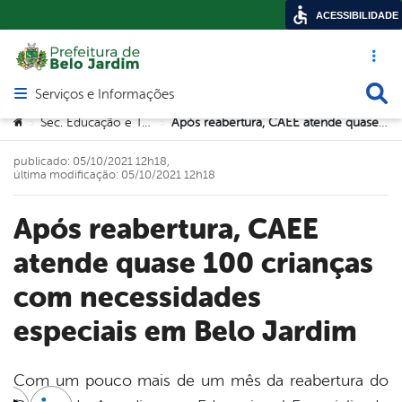
ACESSIBILIDADE
Acesso ráp
Busca
Serviços e Informações
Abrir menu principal de navegação
Você está aqui:
Sec. Educação e Tecnologia
Após reabertura, CAEE atende quase 100 crianças com necessidades especiais em Belo Jardim
>
>
publicado: 05/10/2021 12h18,
última modificação: 05/10/2021 12h18
Após reabertura, CAEE
atende quase 100 crianças
com necessidades
especiais em Belo Jardim
Com um pouco mais de um mês da reabertura do