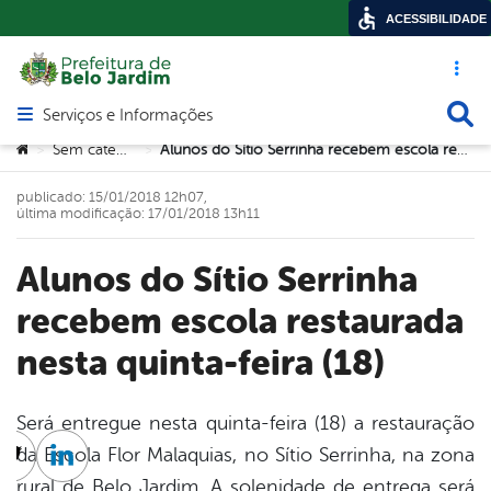
ACESSIBILIDADE
Acesso ráp
Busca
Serviços e Informações
Abrir menu principal de navegação
Você está aqui:
Sem categoria
Alunos do Sítio Serrinha recebem escola restaurada nesta quinta-feira (18)
>
>
publicado: 15/01/2018 12h07,
última modificação: 17/01/2018 13h11
Alunos do Sítio Serrinha
recebem escola restaurada
nesta quinta-feira (18)
Será entregue nesta quinta-feira (18) a restauração
da Escola Flor Malaquias, no Sítio Serrinha, na zona
cebook
Twitter
Linkedin
rural de Belo Jardim. A solenidade de entrega será