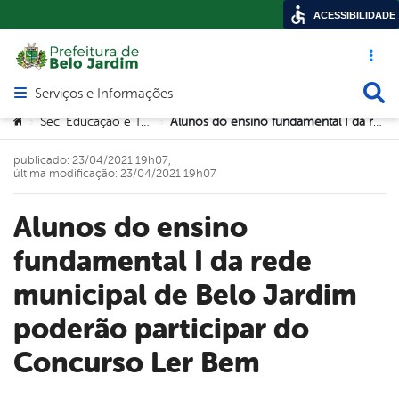
ACESSIBILIDADE
Acesso ráp
Busca
Serviços e Informações
Abrir menu principal de navegação
Você está aqui:
Sec. Educação e Tecnologia
Alunos do ensino fundamental I da rede municipal de Belo Jardim poderão participar do Concurso Ler Bem
>
>
publicado: 23/04/2021 19h07,
última modificação: 23/04/2021 19h07
Alunos do ensino
fundamental I da rede
municipal de Belo Jardim
poderão participar do
Concurso Ler Bem