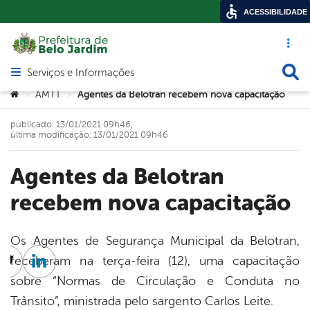
ACESSIBILIDADE
Acesso ráp
Busca
Serviços e Informações
Abrir menu principal de navegação
Você está aqui:
AMTT
Agentes da Belotran recebem nova capacitação
>
>
publicado: 13/01/2021 09h46,
última modificação: 13/01/2021 09h46
Agentes da Belotran
recebem nova capacitação
Os Agentes de Segurança Municipal da Belotran,
receberam na terça-feira (12), uma capacitação
cebook
Twitter
Linkedin
sobre “Normas de Circulação e Conduta no
Trânsito”, ministrada pelo sargento Carlos Leite.