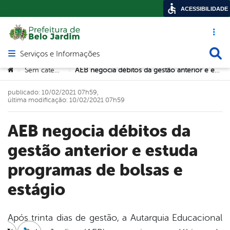
ACESSIBILIDADE
Acesso ráp
Busca
Serviços e Informações
Abrir menu principal de navegação
Você está aqui:
Sem categoria
AEB negocia débitos da gestão anterior e estuda programas de bolsas e estágio
>
>
publicado: 10/02/2021 07h59,
última modificação: 10/02/2021 07h59
AEB negocia débitos da
gestão anterior e estuda
programas de bolsas e
estágio
Após trinta dias de gestão, a Autarquia Educacional