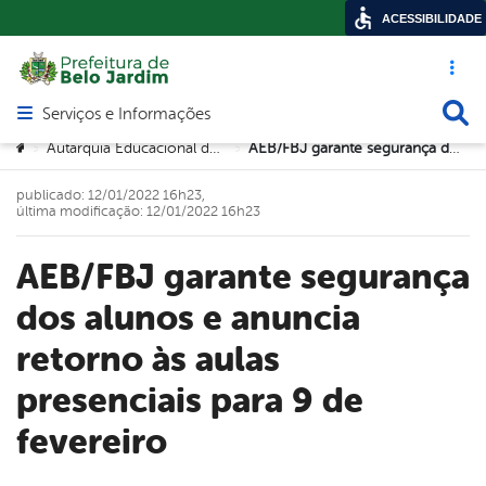
ACESSIBILIDADE
Acesso ráp
Busca
Serviços e Informações
Abrir menu principal de navegação
Você está aqui:
Autarquia Educacional de Belo Jardim (AEB)
AEB/FBJ garante segurança dos alunos e anuncia retorno às aulas presenciais para 9 de fevereiro
>
>
publicado: 12/01/2022 16h23,
última modificação: 12/01/2022 16h23
AEB/FBJ garante segurança
dos alunos e anuncia
retorno às aulas
presenciais para 9 de
fevereiro