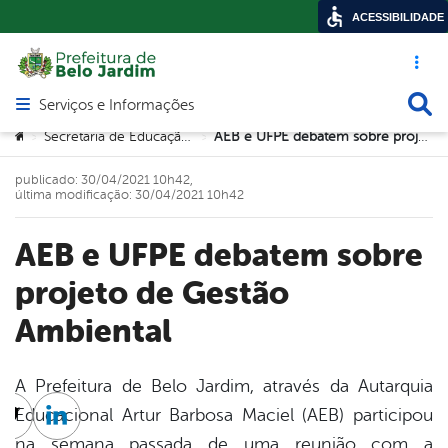
ACESSIBILIDADE
Acesso ráp
Busca
Serviços e Informações
Abrir menu principal de navegação
Você está aqui:
Secretaria de Educação e Tecnologia
AEB e UFPE debatem sobre projeto de Gestão Ambiental
>
>
publicado: 30/04/2021 10h42,
última modificação: 30/04/2021 10h42
AEB e UFPE debatem sobre
projeto de Gestão
Ambiental
A Prefeitura de Belo Jardim, através da Autarquia
Educacional Artur Barbosa Maciel (AEB) participou
cebook
Twitter
Linkedin
na semana passada de uma reunião com a