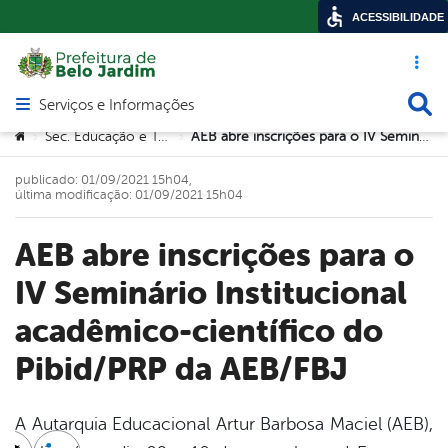
ACESSIBILIDADE
Acesso ráp
Busca
Serviços e Informações
Abrir menu principal de navegação
Você está aqui:
Sec. Educação e Tecnologia
AEB abre inscrições para o IV Seminário Institucional acadêmico-científico do Pibid/PRP da AEB/FBJ
>
>
publicado: 01/09/2021 15h04,
última modificação: 01/09/2021 15h04
AEB abre inscrições para o
IV Seminário Institucional
acadêmico-científico do
Pibid/PRP da AEB/FBJ
A Autarquia Educacional Artur Barbosa Maciel (AEB),