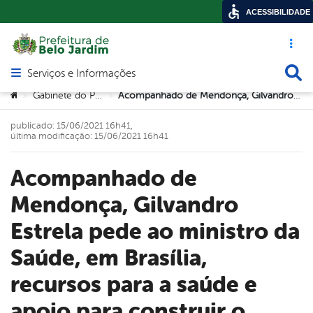
ACESSIBILIDADE
Acesso ráp
Busca
Serviços e Informações
Abrir menu principal de navegação
Você está aqui:
Gabinete do Prefeito
Acompanhado de Mendonça, Gilvandro Estrela pede ao ministro da Saúde, em Brasília, recursos para a saúde e apoio para construir o novo hospital em Belo Jardim
>
>
publicado: 15/06/2021 16h41,
última modificação: 15/06/2021 16h41
Acompanhado de
Mendonça, Gilvandro
Estrela pede ao ministro da
Saúde, em Brasília,
recursos para a saúde e
apoio para construir o