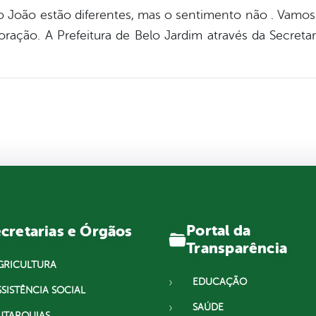
ão João estão diferentes, mas o sentimento não . Vamos
ção. A Prefeitura de Belo Jardim através da Secretari
Portal da
cretarias e Órgãos
Transparência
GRICULTURA
EDUCAÇÃO
SSISTÊNCIA SOCIAL
SAÚDE
UTARQUIAS