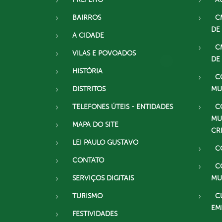
BAIRROS
C
DE
A CIDADE
C
VILAS E POVOADOS
DE
HISTÓRIA
C
DISTRITOS
MU
TELEFONES ÚTEIS - ENTIDADES
C
MU
MAPA DO SITE
CR
LEI PAULO GUSTAVO
C
CONTATO
C
SERVIÇOS DIGITAIS
MU
TURISMO
C
EM
FESTIVIDADES