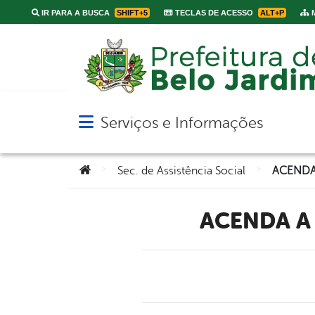
IR PARA A BUSCA
SHIFT+5
TECLAS DE ACESSO
ALT+P
M
Serviços e Informações
Abrir menu principal de navegação
Você está aqui:
>
>
Sec. de Assistência Social
ACENDA 