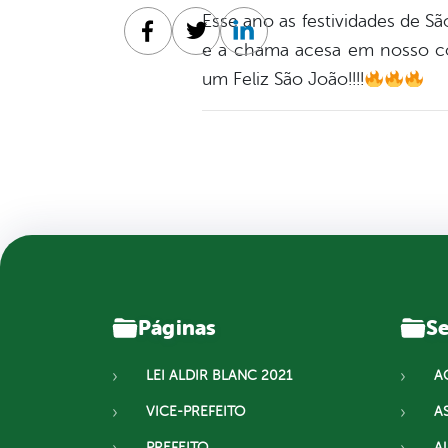
Esse ano as festividades de S
Facebook
Twitter
Linkedin
e a chama acesa em nosso cora
um Feliz São João!!!!
Páginas
Se
LEI ALDIR BLANC 2021
A
VICE-PREFEITO
A
PREFEITO
A