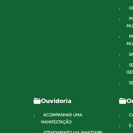
O
P
MU
P
MU
S
S
(SE
S
Ouvidoria
Ou
ACOMPANHAR UMA
C
MANIFESTAÇÃO
E-
ATENDIMENTO VIA WHATSAPP